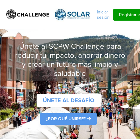
Ir al contenido principal
Iniciar
Registrars
sesión
Únete al SCPW Challenge para
reducir tu impacto, ahorrar dinero
y crear un futuro más limpio y
saludable
ÚNETE AL DESAFÍO
¿POR QUÉ UNIRSE?